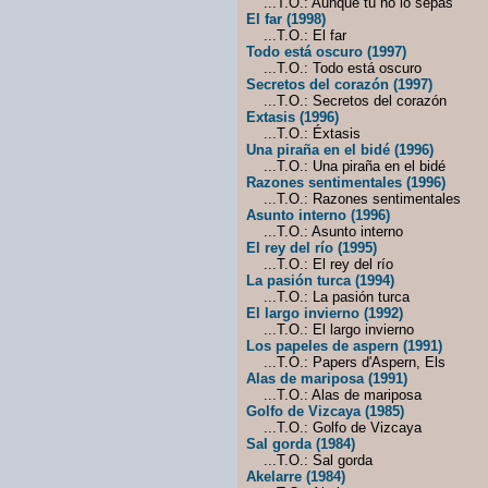
...T.O.: Aunque tú no lo sepas
El far (1998)
...T.O.: El far
Todo está oscuro (1997)
...T.O.: Todo está oscuro
Secretos del corazón (1997)
...T.O.: Secretos del corazón
Extasis (1996)
...T.O.: Éxtasis
Una piraña en el bidé (1996)
...T.O.: Una piraña en el bidé
Razones sentimentales (1996)
...T.O.: Razones sentimentales
Asunto interno (1996)
...T.O.: Asunto interno
El rey del río (1995)
...T.O.: El rey del río
La pasión turca (1994)
...T.O.: La pasión turca
El largo invierno (1992)
...T.O.: El largo invierno
Los papeles de aspern (1991)
...T.O.: Papers d'Aspern, Els
Alas de mariposa (1991)
...T.O.: Alas de mariposa
Golfo de Vizcaya (1985)
...T.O.: Golfo de Vizcaya
Sal gorda (1984)
...T.O.: Sal gorda
Akelarre (1984)