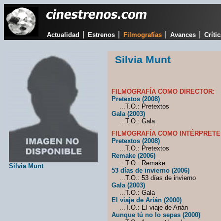
|
|
|
|
Actualidad
Estrenos
Filmografías
Avances
Críti
Silvia Munt
FILMOGRAFÍA COMO DIRECTOR:
Pretextos (2008)
...T.O.: Pretextos
Gala (2003)
...T.O.: Gala
FILMOGRAFÍA COMO INTÉRPRETE
Pretextos (2008)
...T.O.: Pretextos
Remake (2006)
...T.O.: Remake
Silvia Munt
53 días de invierno (2006)
...T.O.: 53 días de invierno
Gala (2003)
...T.O.: Gala
El viaje de Arián (2000)
...T.O.: El viaje de Arián
Aunque tú no lo sepas (2000)