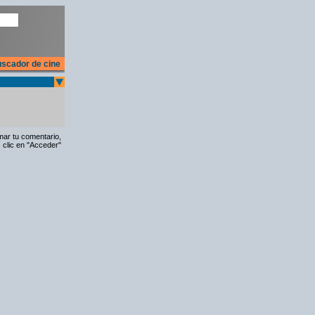
scador de cine
rmar tu comentario,
 clic en "Acceder"