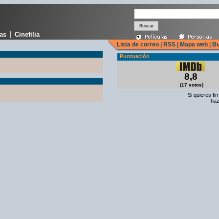
|
cas
Cinefilia
Lista de correo
|
RSS
|
Mapa web
|
Bu
Puntuación
8,8
(17 votos)
Si quieres fi
haz