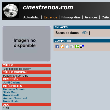
|
|
|
|
Actualidad
Estrenos
Filmografías
Avances
Críti
ENLACES
Bases de datos
:
IMDb
|
COMPARTIR
TÍTULO
Los papeles de aspern
TÍTULO ORIGINAL
Papers d'Aspern, Els
DIRECCIÓN
Jordi Cadena
INTÉRPRETES
Hermann Bonnín
Silvia Munt
Rosa Novell
Amparo Soler Leal
Núria Hosta
AÑO
1991