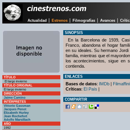
|
|
|
|
Actualidad
Estrenos
Filmografías
Avances
Críti
SINOPSIS
En la Barcelona de 1939, Casim
Franco, abandona el hogar familia
en su ideales. Su hermano Jordi
familia, mientras que el mayordom
los acontecimientos, sigue en s
contienda.
ENLACES
TÍTULO
El largo invierno
Bases de datos
:
IMDb
|
Filmaffini
TÍTULO ORIGINAL
Críticas
:
El País
|
El largo invierno
DIRECCIÓN
Jaime Camino
COMPARTIR
INTÉRPRETES
Vittorio Gassman
Jacques Penot
Elizabeth Hurley
Jean Rochefort
Adolfo Marsillach
AÑO
1992