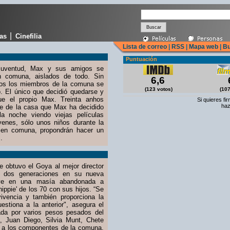
|
cas
Cinefilia
Lista de correo
|
RSS
|
Mapa web
|
Bu
Puntuación
juventud, Max y sus amigos se
n comuna, aislados de todo. Sin
6,6
dos los miembros de la comuna se
(123 votos)
(107
. El único que decidió quedarse y
ue el propio Max. Treinta anhos
Si quieres fi
haz
e de la casa que Max ha decidido
a noche viendo viejas películas
enes, sólo unos niños durante la
 en comuna, propondrán hacer un
.
e obtuvo el Goya al mejor director
a dos generaciones en su nueva
uye en una masía abandonada a
ippie' de los 70 con sus hijos. “Se
vivencia y también proporciona la
stiona a la anterior", asegura el
zada por varios pesos pesados del
 Juan Diego, Silvia Munt, Chete
a a los componentes de la comuna,