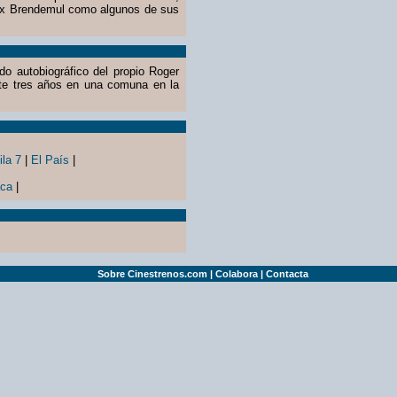
lex Brendemul como algunos de sus
o autobiográfico del propio Roger
te tres años en una comuna en la
ila 7
|
El País
|
aca
|
Sobre Cinestrenos.com
|
Colabora
|
Contacta