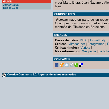
GUIÓN
y por Marta Etura, Juan Navarro y A
Javier Calvo
hijos.
Roger Gual
CURIOSIDADES
Remake
nace en parte de un recuerd
Gual quien vivió con su madre duran
montaña del Tibidabo en Barcelona.
ENLACES
Bases de datos
:
IMDb
|
Filmaffinity
|
Críticas
:
Miradas.net
|
Fotogramas
|
F
Críticas (inglés)
:
Variety
|
Más información
:
Wikipedia
|
La but
COMPARTIR
Creative Commons 3.0. Algunos derechos reservados