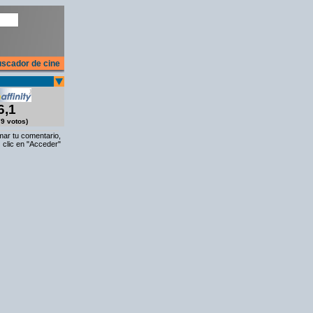
scador de cine
6,1
9 votos)
rmar tu comentario,
 clic en "Acceder"