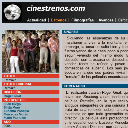
|
|
|
|
Actualidad
Estrenos
Filmografías
Avances
Críti
SINOPSIS
Siguiendo las esperanzas de su 
marcharon a vivir a la montaña, e
embargo, la cosa no salió bien y to
fueron yendo de la casa poco a poco
seguir viviendo del mismo modo f
después, con la excusa de despedirs
vender, todos se reúnen y pasan l
domésticas de súper 8. Los más jóv
época en la que sus padres vivían
TÍTULO
"remake" de las películas encontradas
Remake
TÍTULO ORIGINAL
COMENTARIO
Remake
DIRECCIÓN
El realizador catalán Roger Gual, qu
Roger Gual
novel por
Smoking room
, confront
INTÉRPRETES
película
Remake
, en la que recl
Juan Diego
antiguos integrantes de una comuna 'h
Silvia Munt
trata de una reflexión sobre la con
Eusebio Poncela
evidencia de que toda generación cue
Mercedes Morán
Mario Paolucci
director. La película está protagoni
AÑO
cine español como Eusebio Poncela,
2006
Lera y Antonio Dechent, que dan vid