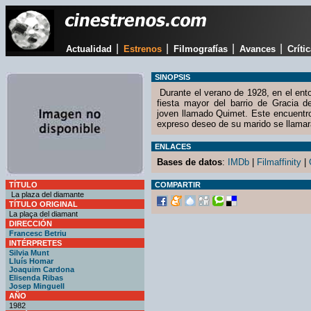
|
|
|
|
Actualidad
Estrenos
Filmografías
Avances
Críti
SINOPSIS
Durante el verano de 1928, en el ento
fiesta mayor del barrio de Gracia d
joven llamado Quimet. Este encuentro
expreso deseo de su marido se llama
ENLACES
Bases de datos
:
IMDb
|
Filmaffinity
|
TÍTULO
COMPARTIR
La plaza del diamante
TÍTULO ORIGINAL
La plaça del diamant
DIRECCIÓN
Francesc Betriu
INTÉRPRETES
Silvia Munt
Lluís Homar
Joaquim Cardona
Elisenda Ribas
Josep Minguell
AÑO
1982