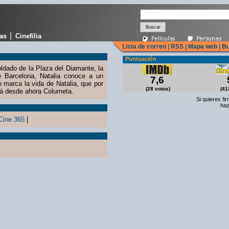
|
cas
Cinefilia
Lista de correo
|
RSS
|
Mapa web
|
Bu
Puntuación
ldado de la Plaza del Diamante, la
e Barcelona, Natalia conoce a un
7,6
 marca la vida de Natalia, que por
(28 votos)
(41
rá desde ahora Columeta.
Si quieres fi
haz
Cine 365
|