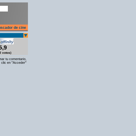
scador de cine
5,9
2 votos)
rmar tu comentario,
 clic en "Acceder"