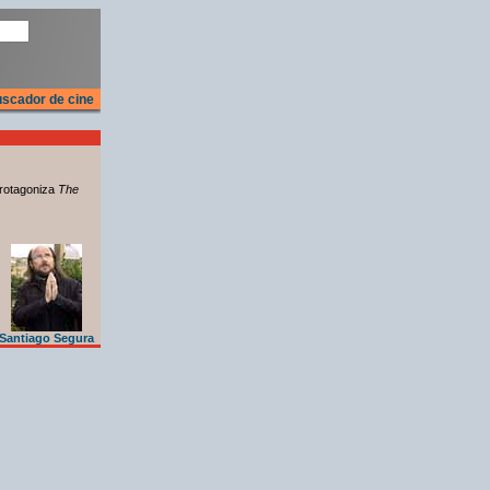
scador de cine
rotagoniza
The
Santiago Segura