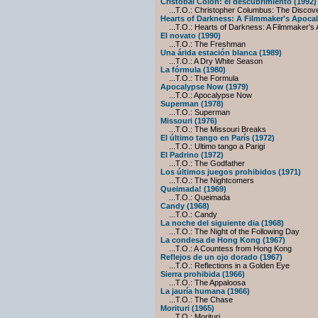
Cristóbal Colón: el descubrimiento (1992)
...T.O.: Christopher Columbus: The Discov
Hearts of Darkness: A Filmmaker's Apocal
...T.O.: Hearts of Darkness: A Filmmaker's
El novato (1990)
...T.O.: The Freshman
Una árida estación blanca (1989)
...T.O.: A Dry White Season
La fórmula (1980)
...T.O.: The Formula
Apocalypse Now (1979)
...T.O.: Apocalypse Now
Superman (1978)
...T.O.: Superman
Missouri (1976)
...T.O.: The Missouri Breaks
El último tango en París (1972)
...T.O.: Ultimo tango a Parigi
El Padrino (1972)
...T.O.: The Godfather
Los últimos juegos prohibidos (1971)
...T.O.: The Nightcomers
Queimada! (1969)
...T.O.: Queimada
Candy (1968)
...T.O.: Candy
La noche del siguiente dia (1968)
...T.O.: The Night of the Following Day
La condesa de Hong Kong (1967)
...T.O.: A Countess from Hong Kong
Reflejos de un ojo dorado (1967)
...T.O.: Reflections in a Golden Eye
Sierra prohibida (1966)
...T.O.: The Appaloosa
La jauría humana (1966)
...T.O.: The Chase
Morituri (1965)
...T.O.: Morituri