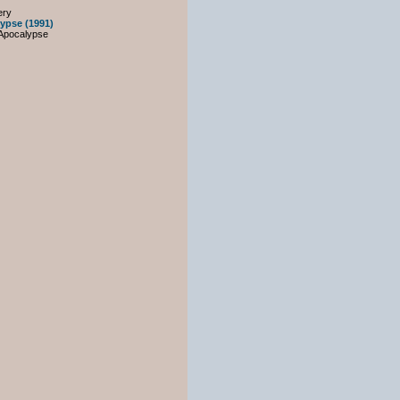
ery
ypse (1991)
 Apocalypse