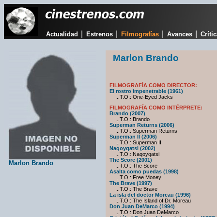
|
|
|
|
Actualidad
Estrenos
Filmografías
Avances
Críti
Marlon Brando
FILMOGRAFÍA COMO DIRECTOR:
El rostro impenetrable (1961)
...T.O.: One-Eyed Jacks
FILMOGRAFÍA COMO INTÉRPRETE:
Brando (2007)
...T.O.: Brando
Superman Returns (2006)
...T.O.: Superman Returns
Superman II (2006)
...T.O.: Superman II
Naqoyqatsi (2002)
...T.O.: Naqoyqatsi
The Score (2001)
Marlon Brando
...T.O.: The Score
Asalta como puedas (1998)
...T.O.: Free Money
The Brave (1997)
...T.O.: The Brave
La isla del doctor Moreau (1996)
...T.O.: The Island of Dr. Moreau
Don Juan DeMarco (1994)
...T.O.: Don Juan DeMarco