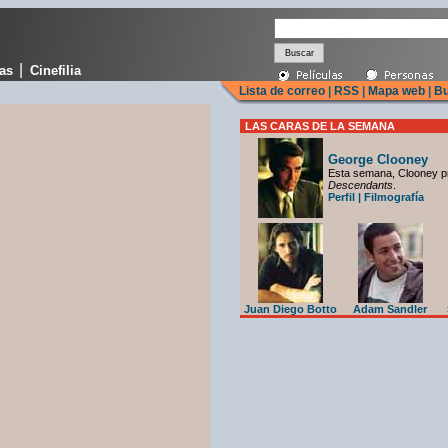
|
cas
Cinefilia
Lista de correo
|
RSS
|
Mapa web
|
Bu
LAS CARAS DE LA SEMANA
George Clooney
Esta semana, Clooney p
Descendants
.
Perfil
|
Filmografía
Juan Diego Botto
Adam Sandler