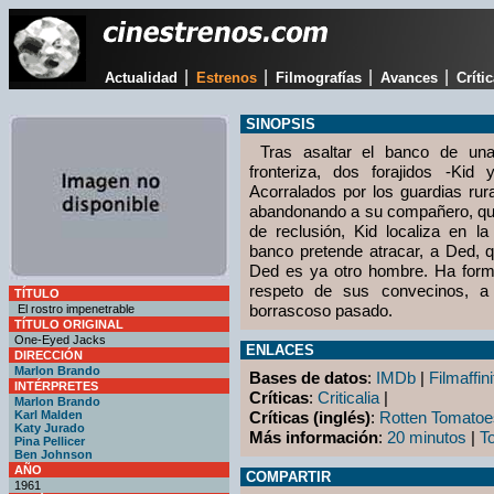
|
|
|
|
Actualidad
Estrenos
Filmografías
Avances
Críti
SINOPSIS
Tras asaltar el banco de una
fronteriza, dos forajidos -Ki
Acorralados por los guardias rur
abandonando a su compañero, que
de reclusión, Kid localiza en l
banco pretende atracar, a Ded, q
Ded es ya otro hombre. Ha form
respeto de sus convecinos, a
TÍTULO
borrascoso pasado.
El rostro impenetrable
TÍTULO ORIGINAL
One-Eyed Jacks
ENLACES
DIRECCIÓN
Marlon Brando
Bases de datos
:
IMDb
|
Filmaffini
INTÉRPRETES
Críticas
:
Criticalia
|
Marlon Brando
Karl Malden
Críticas (inglés)
:
Rotten Tomatoe
Katy Jurado
Más información
:
20 minutos
|
T
Pina Pellicer
Ben Johnson
AÑO
COMPARTIR
1961