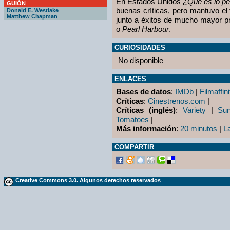
En Estados Unidos
¿Qué es lo pe
GUIÓN
buenas críticas, pero mantuvo el 
Donald E. Westlake
Matthew Chapman
junto a éxitos de mucho mayor 
o
Pearl Harbour
.
CURIOSIDADES
No disponible
ENLACES
Bases de datos
:
IMDb
|
Filmaffini
Críticas
:
Cinestrenos.com
|
Críticas (inglés)
:
Variety
|
Su
Tomatoes
|
Más información
:
20 minutos
|
L
COMPARTIR
Creative Commons 3.0. Algunos derechos reservados