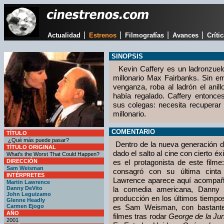
|
|
|
|
Actualidad
Estrenos
Filmografías
Avances
Críti
SINOPSIS
Kevin Caffery es un ladronzuelo
millonario Max Fairbanks. Sin em
venganza, roba al ladrón el anil
había regalado. Caffery entonce
sus colegas: necesita recuperar e
millonario.
COMENTARIO
TÍTULO
¿Qué más puede pasar?
Dentro de la nueva generación d
TÍTULO ORIGINAL
dado el salto al cine con cierto é
What's the Worst That Could Happen?
DIRECCIÓN
es el protagonista de este film
Sam Weisman
consagró con su última cint
INTÉRPRETES
Lawrence aparece aquí acompañ
Martin Lawrence
Danny DeVito
la comedia americana, Danny 
John Leguizamo
producción en los últimos tiempos
Glenne Headly
Carmen Ejogo
es Sam Weisman, con bastante 
AÑO
filmes tras rodar
George de la Ju
2001