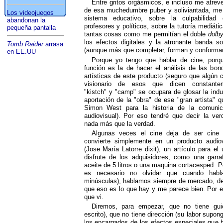
Entre gritos orgásmicos, e incluso me atreve
de esa muchedumbre puber y soliviantada, me d
Los videojuegos
sistema educativo, sobre la culpabilidad 
abandonan la
profesores y políticos, sobre la tutoría mediát
pequeña pantalla
tantas cosas como me permitían el doble
dolb
los efectos digitales y la atronante banda s
Tomb Raider
arrasa
(aunque más que completar, forman y conforma
en EE.UU
Porque yo tengo que hablar de cine, porq
función es la de hacer el análisis de las bon
artísticas de este producto (seguro que algún c
visionario de esos que dicen constante
"kistch" y "camp" se ocupara de glosar la ind
aportación de la "obra" de ese "gran artista" 
Simon West para la historia de la comunic
audiovisual). Por eso tendré que decir la ver
nada más que la verdad.
Algunas veces el cine deja de ser cine
convierte simplemente en un producto audiov
(Jose María Latorre dixit), un artículo para el
disfrute de los adquisidores, como una garra
aceite de 5 litros o una maquina cortacesped. 
es necesario no olvidar que cuando hab
minúsculas), hablamos siempre de mercado, de t
que eso es lo que hay y me parece bien. Por 
que vi.
Diremos, para empezar, que no tiene gui
escrito), que no tiene dirección (su labor supong
los encargados de los efectos especiales que 