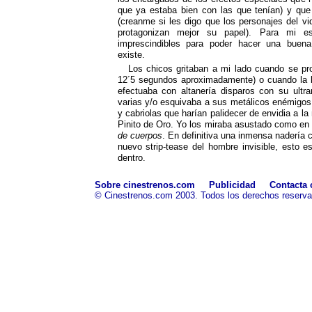
que ya estaba bien con las que tenían) y que 
(creanme si les digo que los personajes del vi
protagonizan mejor su papel). Para mi e
imprescindibles para poder hacer una buena
existe.
Los chicos gritaban a mi lado cuando se pr
12´5 segundos aproximadamente) o cuando la be
efectuaba con altanería disparos con su ult
varias y/o esquivaba a sus metálicos enémigos
y cabriolas que harían palidecer de envidia a l
Pinito de Oro. Yo los miraba asustado como e
de cuerpos
. En definitiva una inmensa nadería 
nuevo strip-tease del hombre invisible, esto e
dentro.
Sobre cinestrenos.com
Publicidad
Contacta 
© Cinestrenos.com 2003. Todos los derechos reserv