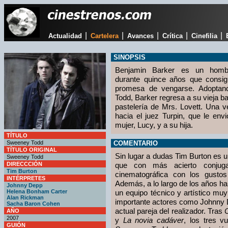
|
|
|
|
|
Actualidad
Cartelera
Avances
Crítica
Cinefilia
SINOPSIS
Benjamin Barker es un hombr
durante quince años que consi
promesa de vengarse. Adoptan
Todd, Barker regresa a su vieja bar
pastelería de Mrs. Lovett. Una ve
hacia el juez Turpin, que le env
mujer, Lucy, y a su hija.
TÍTULO
Sweeney Todd
COMENTARIO
TÍTULO ORIGINAL
Sin lugar a dudas Tim Burton es u
Sweeney Todd
DIRECCCIÓN
que con más acierto conjugan
Tim Burton
cinematográfica con los gusto
INTÉRPRETES
Además, a lo largo de los años ha 
Johnny Depp
Helena Bonham Carter
un equipo técnico y artístico muy
Alan Rickman
importante actores como Johnny
Sacha Baron Cohen
actual pareja del realizador. Tras
C
AÑO
2007
y
La novia cadáver
, los tres v
GUIÓN