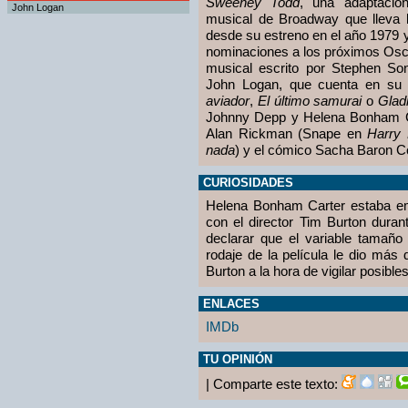
Sweeney Todd
, una adaptación
John Logan
musical de Broadway que lleva 
desde su estreno en el año 1979 
nominaciones a los próximos Oscar
musical escrito por Stephen So
John Logan, que cuenta en su 
aviador
,
El último samurai
o
Gladi
Johnny Depp y Helena Bonham Ca
Alan Rickman (Snape en
Harry 
nada
) y el cómico Sacha Baron C
CURIOSIDADES
Helena Bonham Carter estaba e
con el director Tim Burton durante
declarar que el variable tamaño
rodaje de la película le dio má
Burton a la hora de vigilar posibl
ENLACES
IMDb
TU OPINIÓN
| Comparte este texto: