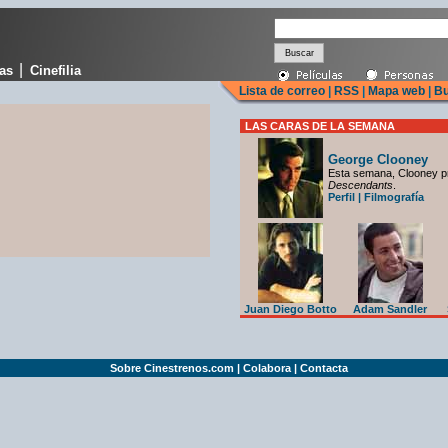
|
cas
Cinefilia
Lista de correo
|
RSS
|
Mapa web
|
Bu
LAS CARAS DE LA SEMANA
George Clooney
Esta semana, Clooney p
Descendants
.
Perfil
|
Filmografía
Juan Diego Botto
Adam Sandler
Sobre Cinestrenos.com
|
Colabora
|
Contacta