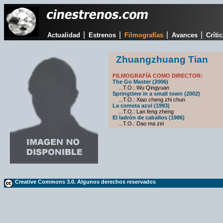
|
|
|
|
Actualidad
Estrenos
Filmografías
Avances
Críti
Zhuangzhuang Tian
FILMOGRAFÍA COMO DIRECTOR:
The Go Master (2006)
...T.O.: Wu Qingyuan
Springtime in a small town (2002)
...T.O.: Xiao cheng zhi chun
La cometa azul (1993)
...T.O.: Lan feng zheng
El ladrón de caballos (1986)
...T.O.: Dao ma zei
Creative Commons 3.0. Algunos derechos reservados