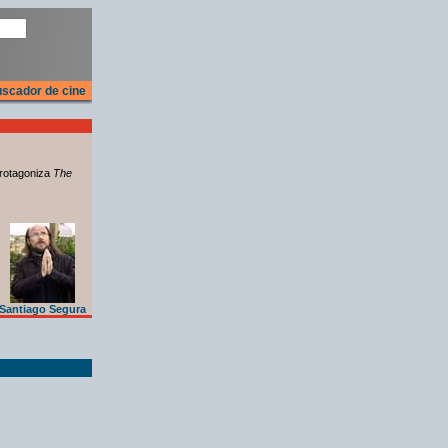
scador de cine
rotagoniza
The
Santiago Segura