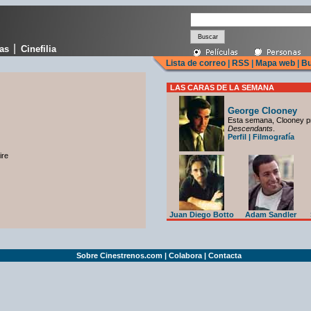
|
cas
Cinefilia
Lista de correo
|
RSS
|
Mapa web
|
Bu
LAS CARAS DE LA SEMANA
George Clooney
Esta semana, Clooney p
Descendants
.
Perfil
|
Filmografía
ire
Juan Diego Botto
Adam Sandler
Sobre Cinestrenos.com
|
Colabora
|
Contacta