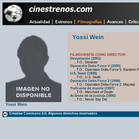
|
|
|
|
Actualidad
Estrenos
Filmografías
Avances
Críti
Yossi Wein
FILMOGRAFÍA COMO DIRECTOR:
Devastación (2001)
...T.O.: Disaster
Operación Delta Force V (2000)
...T.O.: Operation Delta Force 5: Random F
U.S. Seals (1999)
...T.O.: U.S. Seals
Operación Delta Force 2 (1998)
...T.O.: Operation Delta Force 2: Mayday
Traficante de muerte (1997)
...T.O.: Merchant of Death
Al límite de la justicia (1995)
...T.O.: Never Say Die
Yossi Wein
Creative Commons 3.0. Algunos derechos reservados