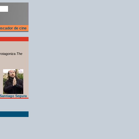
scador de cine
rotagoniza
The
Santiago Segura