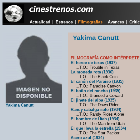
|
|
|
|
Actualidad
Estrenos
Filmografías
Avances
Críti
Yakima Canutt
FILMOGRAFÍA COMO INTÉRPRETE
El heroe de texas (1937)
...T.O.: Trouble in Texas
La moneda rota (1936)
...T.O.: The Black Coin
El cañón del Paraíso (1935)
...T.O.: Paradise Canyon
El botín del rancho (1935)
...T.O.: Branded a Coward
El jinete del alba (1935)
...T.O.: The Dawn Rider
Yakima Canutt
Randy cabalga solo (1934)
...T.O.: Randy Rides Alone
El hombre de Utah (1934)
...T.O.: The Man from Utah
El que lleva la estrella (1934)
...T.O.: The Star Packer
Acero azul (1934)