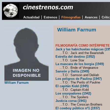
|
|
|
|
Actualidad
Estrenos
Filmografías
Avances
Críti
William Farnum
FILMOGRAFÍA COMO INTÉRPRETE
Jack y las habichuelas mágicas (19
...T.O.: Jack and the Beanstalk
Estrella del destino (1952)
...T.O.: Lone Star
La mascara de los borgia (1949)
...T.O.: Bride of Vengeance
Sansón y Dalila (1949)
...T.O.: Samson and Delilah
Los peligros de Paulina (1947)
...T.O.: The Perils of Pauline
William Farnum
El capitán Kidd (1945)
...T.O.: Captain Kidd
Los usurpadores (1942)
...T.O.: The Spoilers
Justicia corsa (1941)
...T.O.: The Corsican Brothers
El cowboy público nº1 (1937)