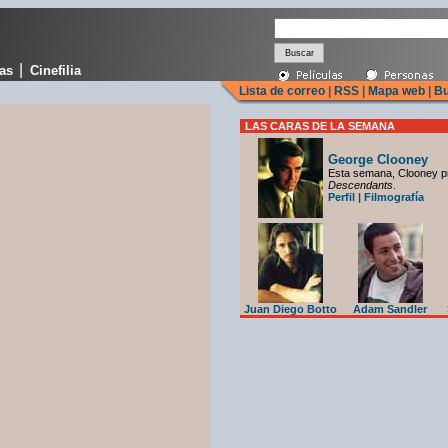
|
cas
Cinefilia
Lista de correo
|
RSS
|
Mapa web
|
Bu
LAS CARAS DE LA SEMANA
George Clooney
Esta semana, Clooney p
Descendants
.
Perfil
|
Filmografía
Juan Diego Botto
Adam Sandler