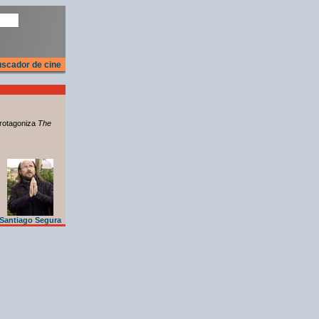
scador de cine
rotagoniza
The
Santiago Segura