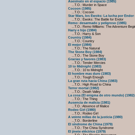
Asesinato en el espacio (1985)
...T.O.: Murder in Space
Cocoon (1985)
...T.O.: Cocoon
Star Wars, los Ewoks: La lucha por Endor 
...T.O.: Ewoks: The Battle for Endor
Remo: desarmado y peligroso (1985)
...T.O.: Remo Williams: The Adventure Begi
Harry e hijo (1984)
...T.O.: Harry & Son
Country (1984)
...T.O.: Country
El mejor (1984)
...T.O.: The Natural
The Stone Boy (1984)
...T.O.: The Stone Boy
Gracias y favores (1983)
...T.O.: Tender Mercies
10 to Midnight (1983)
...T.O.: 10 to Midnight
El hombre mas duro (1983)
...T.O.: Tough Enough
La gran ruta hacia China (1983)
...T.O.: High Road to China
Terror mortal (1982)
...T.O.: Death Valley
La cosa (El enigma de otro mundo) (1982)
...T.O.: The Thing
Ausencia de malicia (1981)
...T.O.: Absence of Malice
Rodeo Girl (1980)
...T.O.: Rodeo Girl
A veinte millas de la justicia (1980)
...T.O.: Borderline
El síndrome de China (1979)
...T.O.: The China Syndrome
El jinete eléctrico (1979)