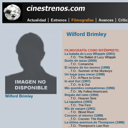
|
|
|
|
Actualidad
Estrenos
Filmografías
Avances
Críti
Wilford Brimley
FILMOGRAFÍA COMO INTÉRPRETE:
La balada de Lucy Whipple (2001)
...T.O.: The Ballad of Lucy Whipple
Duelo de razas (2000)
...T.O.: Comanche
El verano de los monos (1998)
...T.O.: Summer of the Monkeys
Un lugar para crecer (1998)
...T.O.: A Place to Grow
In and Out (1997)
...T.O.: In & Out
Mis queridos compatriotas (1996)
...T.O.: My Fellow Americans
Regalo del cielo (1994)
Wilford Brimley
...T.O.: Heaven Sent
La tapadera (1993)
...T.O.: The Firm
Río de sangre (1991)
...T.O.: Blood River
Cocoon: el retorno (1988)
...T.O.: Cocoon: The Return
La última aventura de Thompson (1986)
...T.O.: Thompson's Last Run