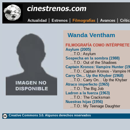
|
|
|
|
Actualidad
Estrenos
Filmografías
Avances
Críti
Wanda Ventham
FILMOGRAFÍA COMO INTÉRPRETE
Asylum (2005)
...T.O.: Asylum
Sospecha en la sombra (1988)
...T.O.: Out of the Shadows
Captain Kronos: Vampire Hunter (19
...T.O.: Captain Kronos - Vampire H
Carry On... Up the Khyber (1968)
...T.O.: Carry On... Up the Khyber
Atraco imperfecto (1965)
...T.O.: The Big Job
Ladron a la fuerza (1963)
...T.O.: The Cracksman
Nuestras hijas (1956)
...T.O.: My Teenage Daughter
Creative Commons 3.0. Algunos derechos reservados