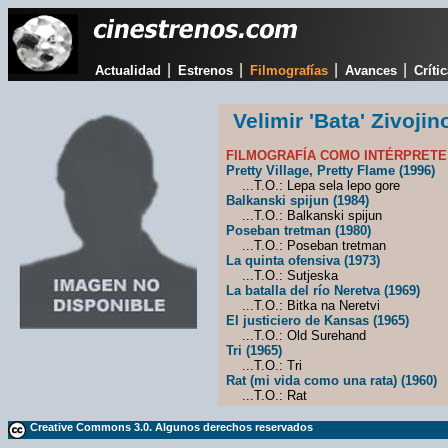
|
|
|
|
Actualidad
Estrenos
Filmografías
Avances
Críti
Velimir 'Bata' Zivojin
FILMOGRAFÍA COMO INTÉRPRETE
Pretty Village, Pretty Flame (1996)
...T.O.: Lepa sela lepo gore
Balkanski spijun (1984)
...T.O.: Balkanski spijun
Poseban tretman (1980)
...T.O.: Poseban tretman
La quinta ofensiva (1973)
...T.O.: Sutjeska
La batalla del río Neretva (1969)
...T.O.: Bitka na Neretvi
El justiciero de Kansas (1965)
...T.O.: Old Surehand
Tri (1965)
...T.O.: Tri
Rat (mi vida como una rata) (1960)
...T.O.: Rat
Creative Commons 3.0. Algunos derechos reservados