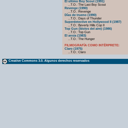
El último Boy Scout (1991)
...T.O.: The Last Boy Scout
Revenge (1990)
...T.O.: Revenge
Días de trueno (1990)
...T.O.: Days of Thunder
Superdetective en Hollywood II (1987)
...T.O.: Beverly Hills Cop II
Top Gun (Ídolos del aire) (1986)
...T.O.: Top Gun
El ansia (1983)
...T.O.: The Hunger
FILMOGRAFÍA COMO INTÉRPRETE:
Claro (1975)
...T.O.: Claro
Creative Commons 3.0. Algunos derechos reservados