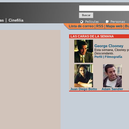
|
cas
Cinefilia
Lista de correo
|
RSS
|
Mapa web
|
Bu
LAS CARAS DE LA SEMANA
George Clooney
Esta semana, Clooney p
Descendants
.
Perfil
|
Filmografía
Juan Diego Botto
Adam Sandler