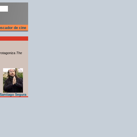
scador de cine
rotagoniza
The
Santiago Segura