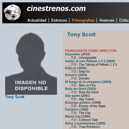
|
|
|
|
Actualidad
Estrenos
Filmografías
Avances
Críti
Tony Scott
FILMOGRAFÍA COMO DIRECTOR:
Imparable (2010)
...T.O.: Unstoppable
Asalto al tren Pelham 1 2 3 (2009)
...T.O.: The Taking of Pelham 1 2 3
Déjà vu (2006)
...T.O.: Deja Vu
Domino (2005)
...T.O.: Domino
El fuego de la venganza (2004)
...T.O.: Man on Fire
Beat the Devil (2002)
...T.O.: Beat the Devil
Spy game (2001)
Tony Scott
...T.O.: Spy Game
Enemigo público (1998)
...T.O.: Enemy of the State
Fanático (1996)
...T.O.: The Fan
Marea roja (1995)
...T.O.: Crimson Tide
Amor a quemarropa (1993)
...T.O.: True Romance