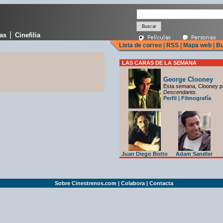
|
cas
Cinefilia
Lista de correo
|
RSS
|
Mapa web
|
Bu
LAS CARAS DE LA SEMANA
George Clooney
Esta semana, Clooney p
Descendants
.
Perfil
|
Filmografía
Juan Diego Botto
Adam Sandler
Sobre Cinestrenos.com
|
Colabora
|
Contacta