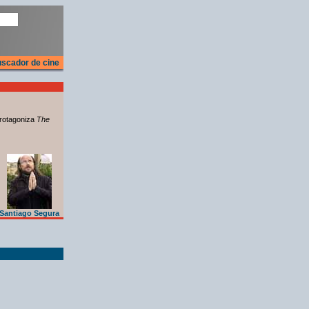
scador de cine
rotagoniza
The
Santiago Segura