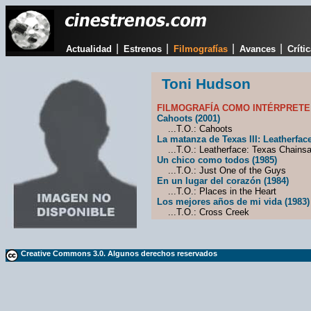
|
|
|
|
Actualidad
Estrenos
Filmografías
Avances
Críti
Toni Hudson
FILMOGRAFÍA COMO INTÉRPRETE
Cahoots (2001)
...T.O.: Cahoots
La matanza de Texas III: Leatherface
...T.O.: Leatherface: Texas Chainsa
Un chico como todos (1985)
...T.O.: Just One of the Guys
En un lugar del corazón (1984)
...T.O.: Places in the Heart
Los mejores años de mi vida (1983)
...T.O.: Cross Creek
Creative Commons 3.0. Algunos derechos reservados