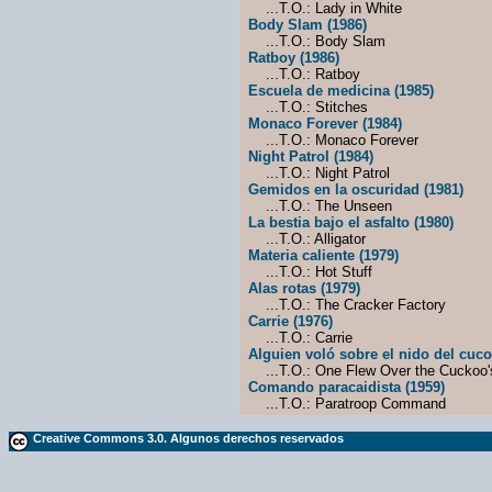
...T.O.: Lady in White
Body Slam (1986)
...T.O.: Body Slam
Ratboy (1986)
...T.O.: Ratboy
Escuela de medicina (1985)
...T.O.: Stitches
Monaco Forever (1984)
...T.O.: Monaco Forever
Night Patrol (1984)
...T.O.: Night Patrol
Gemidos en la oscuridad (1981)
...T.O.: The Unseen
La bestia bajo el asfalto (1980)
...T.O.: Alligator
Materia caliente (1979)
...T.O.: Hot Stuff
Alas rotas (1979)
...T.O.: The Cracker Factory
Carrie (1976)
...T.O.: Carrie
Alguien voló sobre el nido del cuco
...T.O.: One Flew Over the Cuckoo'
Comando paracaidista (1959)
...T.O.: Paratroop Command
Creative Commons 3.0. Algunos derechos reservados