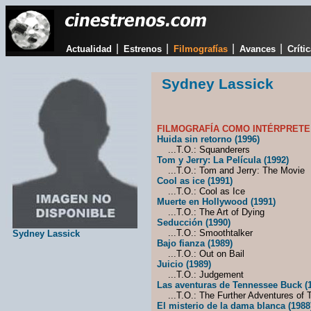
|
|
|
|
Actualidad
Estrenos
Filmografías
Avances
Críti
Sydney Lassick
FILMOGRAFÍA COMO INTÉRPRETE
Huida sin retorno (1996)
...T.O.: Squanderers
Tom y Jerry: La Película (1992)
...T.O.: Tom and Jerry: The Movie
Cool as ice (1991)
...T.O.: Cool as Ice
Muerte en Hollywood (1991)
...T.O.: The Art of Dying
Seducción (1990)
...T.O.: Smoothtalker
Sydney Lassick
Bajo fianza (1989)
...T.O.: Out on Bail
Juicio (1989)
...T.O.: Judgement
Las aventuras de Tennessee Buck (
...T.O.: The Further Adventures of
El misterio de la dama blanca (1988