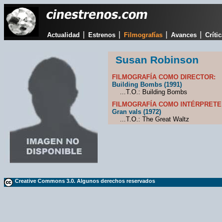
|
|
|
|
Actualidad
Estrenos
Filmografías
Avances
Críti
Susan Robinson
FILMOGRAFÍA COMO DIRECTOR:
Building Bombs (1991)
...T.O.: Building Bombs
FILMOGRAFÍA COMO INTÉRPRETE
Gran vals (1972)
...T.O.: The Great Waltz
Creative Commons 3.0. Algunos derechos reservados