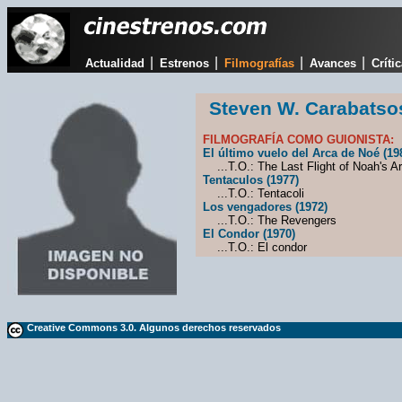
|
|
|
|
Actualidad
Estrenos
Filmografías
Avances
Críti
Steven W. Carabatso
FILMOGRAFÍA COMO GUIONISTA:
El último vuelo del Arca de Noé (19
...T.O.: The Last Flight of Noah's A
Tentaculos (1977)
...T.O.: Tentacoli
Los vengadores (1972)
...T.O.: The Revengers
El Condor (1970)
...T.O.: El condor
Creative Commons 3.0. Algunos derechos reservados