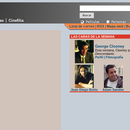
|
cas
Cinefilia
Lista de correo
|
RSS
|
Mapa web
|
Bu
LAS CARAS DE LA SEMANA
George Clooney
Esta semana, Clooney p
Descendants
.
Perfil
|
Filmografía
Juan Diego Botto
Adam Sandler