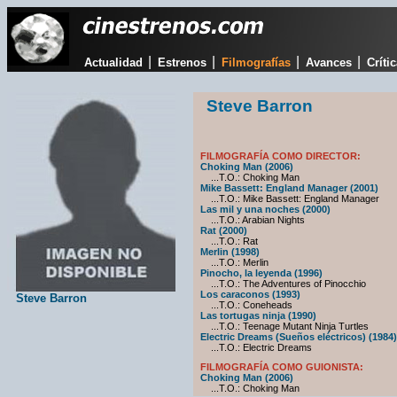
|
|
|
|
Actualidad
Estrenos
Filmografías
Avances
Críti
Steve Barron
FILMOGRAFÍA COMO DIRECTOR:
Choking Man (2006)
...T.O.: Choking Man
Mike Bassett: England Manager (2001)
...T.O.: Mike Bassett: England Manager
Las mil y una noches (2000)
...T.O.: Arabian Nights
Rat (2000)
...T.O.: Rat
Merlin (1998)
...T.O.: Merlin
Pinocho, la leyenda (1996)
...T.O.: The Adventures of Pinocchio
Los caraconos (1993)
Steve Barron
...T.O.: Coneheads
Las tortugas ninja (1990)
...T.O.: Teenage Mutant Ninja Turtles
Electric Dreams (Sueños eléctricos) (1984)
...T.O.: Electric Dreams
FILMOGRAFÍA COMO GUIONISTA:
Choking Man (2006)
...T.O.: Choking Man