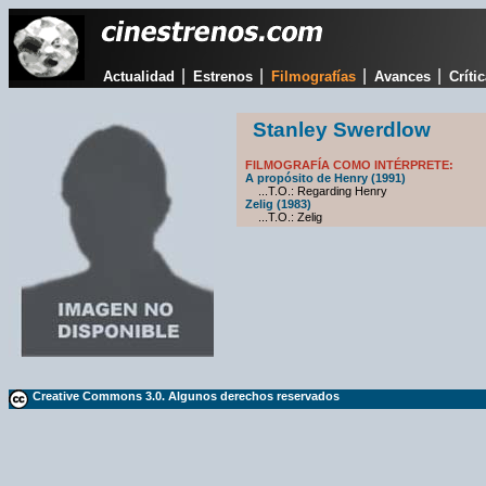
|
|
|
|
Actualidad
Estrenos
Filmografías
Avances
Críti
Stanley Swerdlow
FILMOGRAFÍA COMO INTÉRPRETE:
A propósito de Henry (1991)
...T.O.: Regarding Henry
Zelig (1983)
...T.O.: Zelig
Creative Commons 3.0. Algunos derechos reservados