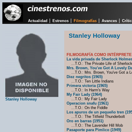
|
|
|
|
Actualidad
Estrenos
Filmografías
Avances
Críti
Stanley Holloway
FILMOGRAFÍA COMO INTÉRPRETE
La vida privada de Sherlock Holmes
...T.O.: The Private Life of Sherloc
Mrs. Brown, You've Got A Lovely Da
...T.O.: Mrs. Brown, You've Got a L
Diez negritos (1965)
...T.O.: Ten Little Indians
Primera victoria (1965)
...T.O.: In Harm's Way
My Fair Lady (1964)
...T.O.: My Fair Lady
Stanley Holloway
Operacion snafu (1961)
...T.O.: On the Fiddle
Los apuros de un pequeño tren (195
...T.O.: The Titfield Thunderbolt
Oro en barras (1951)
...T.O.: The Lavender Hill Mob
Pasaporte para Pimlico (1949)