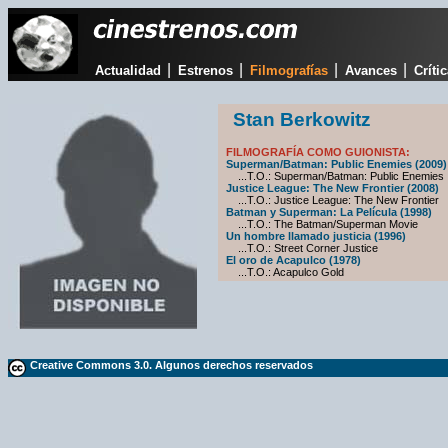
|
|
|
|
Actualidad
Estrenos
Filmografías
Avances
Críti
Stan Berkowitz
FILMOGRAFÍA COMO GUIONISTA:
Superman/Batman: Public Enemies (2009)
...T.O.: Superman/Batman: Public Enemies
Justice League: The New Frontier (2008)
...T.O.: Justice League: The New Frontier
Batman y Superman: La Película (1998)
...T.O.: The Batman/Superman Movie
Un hombre llamado justicia (1996)
...T.O.: Street Corner Justice
El oro de Acapulco (1978)
...T.O.: Acapulco Gold
Creative Commons 3.0. Algunos derechos reservados