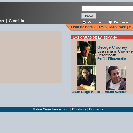
|
cas
Cinefilia
Lista de correo
|
RSS
|
Mapa web
|
Bu
LAS CARAS DE LA SEMANA
George Clooney
Esta semana, Clooney p
Descendants
.
Perfil
|
Filmografía
Juan Diego Botto
Adam Sandler
Sobre Cinestrenos.com
|
Colabora
|
Contacta