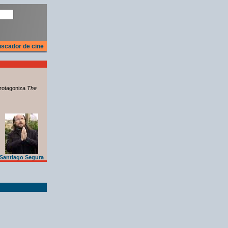
scador de cine
rotagoniza
The
Santiago Segura