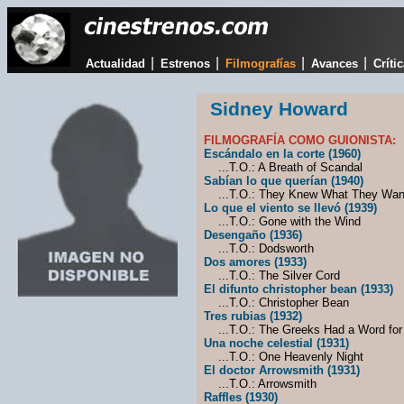
|
|
|
|
Actualidad
Estrenos
Filmografías
Avances
Críti
Sidney Howard
FILMOGRAFÍA COMO GUIONISTA:
Escándalo en la corte (1960)
...T.O.: A Breath of Scandal
Sabían lo que querían (1940)
...T.O.: They Knew What They Wan
Lo que el viento se llevó (1939)
...T.O.: Gone with the Wind
Desengaño (1936)
...T.O.: Dodsworth
Dos amores (1933)
...T.O.: The Silver Cord
El difunto christopher bean (1933)
...T.O.: Christopher Bean
Tres rubias (1932)
...T.O.: The Greeks Had a Word fo
Una noche celestial (1931)
...T.O.: One Heavenly Night
El doctor Arrowsmith (1931)
...T.O.: Arrowsmith
Raffles (1930)