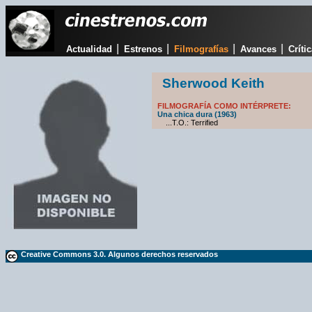
|
|
|
|
Actualidad
Estrenos
Filmografías
Avances
Críti
Sherwood Keith
FILMOGRAFÍA COMO INTÉRPRETE:
Una chica dura (1963)
...T.O.: Terrified
Creative Commons 3.0. Algunos derechos reservados