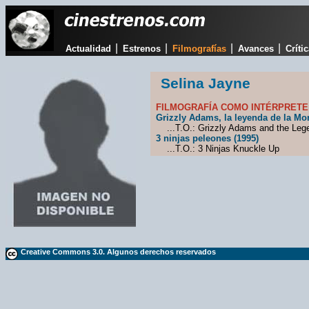
|
|
|
|
Actualidad
Estrenos
Filmografías
Avances
Críti
Selina Jayne
FILMOGRAFÍA COMO INTÉRPRETE
Grizzly Adams, la leyenda de la Mo
...T.O.: Grizzly Adams and the Lege
3 ninjas peleones (1995)
...T.O.: 3 Ninjas Knuckle Up
Creative Commons 3.0. Algunos derechos reservados