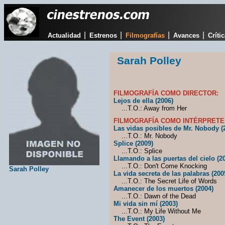
|
|
|
|
Actualidad
Estrenos
Filmografías
Avances
Críti
Sarah Polley
FILMOGRAFÍA COMO DIRECTOR:
Lejos de ella (2006)
...T.O.: Away from Her
FILMOGRAFÍA COMO INTÉRPRETE
Las vidas posibles de Mr. Nobody (
...T.O.: Mr. Nobody
Splice (2009)
...T.O.: Splice
Llamando a las puertas del cielo (2
...T.O.: Don't Come Knocking
Sarah Polley
La vida secreta de las palabras (200
...T.O.: The Secret Life of Words
Amanecer de los muertos (2004)
...T.O.: Dawn of the Dead
Mi vida sin mí (2003)
...T.O.: My Life Without Me
The Event (2003)