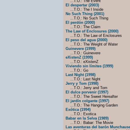
...T.O.: The Event
El despertar (2003)
...T.O.: The I Inside
No Such Thing (2001)
...T.O.: No Such Thing
El perdón (2000)
...T.O.: The Claim
The Law of Enclosures (2000)
...T.O.: The Law of Enclosures
El peso del agua (2000)
...T.O.: The Weight of Water
Guinevere (1999)
...T.O.: Guinevere
eXistenZ (1999)
...T.O.: eXistenZ
Viviendo sin límites (1999)
...T.O.: Go
Last Night (1998)
...T.O.: Last Night
Jerry y Tom (1998)
...T.O.: Jerry and Tom
El dulce porvenir (1997)
...T.O.: The Sweet Hereafter
El jardín colgante (1997)
...T.O.: The Hanging Garden
Exótica (1994)
...T.O.: Exotica
Babar en la Selva (1989)
...T.O.: Babar: The Movie
Las aventuras del barón Munchause