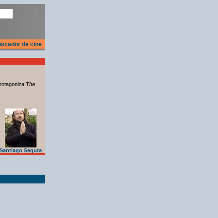
scador de cine
rotagoniza
The
Santiago Segura