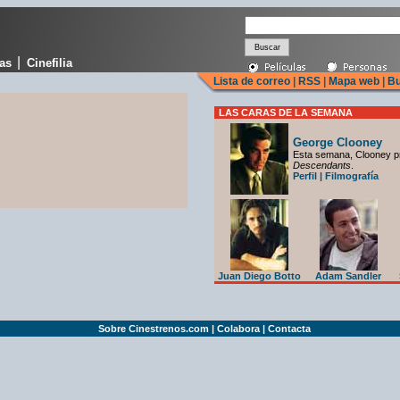
|
cas
Cinefilia
Lista de correo
|
RSS
|
Mapa web
|
Bu
LAS CARAS DE LA SEMANA
George Clooney
Esta semana, Clooney p
Descendants
.
Perfil
|
Filmografía
Juan Diego Botto
Adam Sandler
Sobre Cinestrenos.com
|
Colabora
|
Contacta