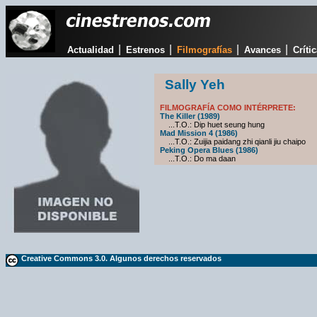
|
|
|
|
Actualidad
Estrenos
Filmografías
Avances
Críti
Sally Yeh
FILMOGRAFÍA COMO INTÉRPRETE:
The Killer (1989)
...T.O.: Dip huet seung hung
Mad Mission 4 (1986)
...T.O.: Zuijia paidang zhi qianli jiu chaipo
Peking Opera Blues (1986)
...T.O.: Do ma daan
Creative Commons 3.0. Algunos derechos reservados