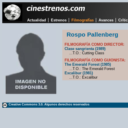
|
|
|
|
Actualidad
Estrenos
Filmografías
Avances
Críti
Rospo Pallenberg
FILMOGRAFÍA COMO DIRECTOR:
Clase sangrienta (1989)
...T.O.: Cutting Class
FILMOGRAFÍA COMO GUIONISTA:
The Emerald Forest (1985)
...T.O.: The Emerald Forest
Excalibur (1981)
...T.O.: Excalibur
Creative Commons 3.0. Algunos derechos reservados