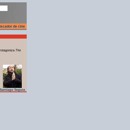
scador de cine
rotagoniza
The
Santiago Segura