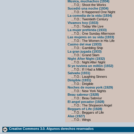
Música, muchachos (1934)
...T.O.: Shoot the Works
Sucedió una noche (1934)
...T.O.: It Happened One Night
La comedia de la vida (1934)
...T.O.: Twentieth Century
Vivamos hoy (1933)
...T.O.: Today We Live
La mujer preferida (1933)
...T.O.: One Sunday Afternoon
Las mujeres en su vida (1933)
...T.O.: The Women in His Life
Casino del mar (1933)
...T.O.: Gambling Ship
La gran jugada (1933)
...T.O.: Grand Slam
Night After Night (1932)
...T.O.: Night After Night
Si yo tuviera un millón (1932)
...T.O.: If I Had a Million
Salvada (1931)
...T.O.: Laughing Sinners
Dirigible (1931)
...T.O.: Dirigible
Noches de nueva york (1929)
...T.O.: New York Nights
Beau sabreur (1928)
...T.O.: Beau Sabreur
El angel pecador (1928)
...T.O.: The Shopworn Angel
Beggars of Life (1928)
...T.O.: Beggars of Life
Alas (1927)
...T.O.: Wings
Creative Commons 3.0. Algunos derechos reservados