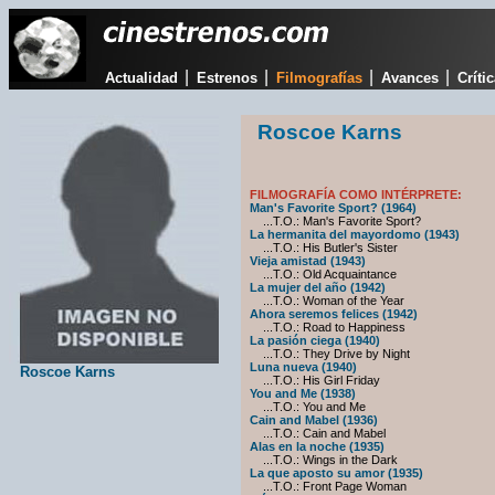
|
|
|
|
Actualidad
Estrenos
Filmografías
Avances
Críti
Roscoe Karns
FILMOGRAFÍA COMO INTÉRPRETE:
Man's Favorite Sport? (1964)
...T.O.: Man's Favorite Sport?
La hermanita del mayordomo (1943)
...T.O.: His Butler's Sister
Vieja amistad (1943)
...T.O.: Old Acquaintance
La mujer del año (1942)
...T.O.: Woman of the Year
Ahora seremos felices (1942)
...T.O.: Road to Happiness
La pasión ciega (1940)
...T.O.: They Drive by Night
Luna nueva (1940)
Roscoe Karns
...T.O.: His Girl Friday
You and Me (1938)
...T.O.: You and Me
Cain and Mabel (1936)
...T.O.: Cain and Mabel
Alas en la noche (1935)
...T.O.: Wings in the Dark
La que aposto su amor (1935)
...T.O.: Front Page Woman