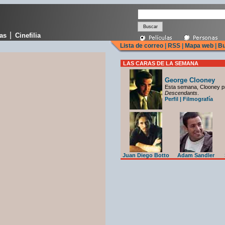
|
cas
Cinefilia
Lista de correo
|
RSS
|
Mapa web
|
Bu
LAS CARAS DE LA SEMANA
George Clooney
Esta semana, Clooney p
Descendants
.
Perfil
|
Filmografía
Juan Diego Botto
Adam Sandler