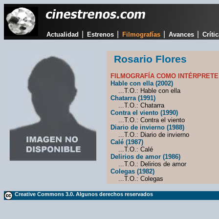
|
|
|
|
Actualidad
Estrenos
Filmografías
Avances
Críti
Rosario Flores
FILMOGRAFÍA COMO INTÉRPRETE
Hable con ella (2002)
...T.O.: Hable con ella
Chatarra (1991)
...T.O.: Chatarra
Contra el viento (1990)
...T.O.: Contra el viento
Diario de invierno (1988)
...T.O.: Diario de invierno
Calé (1987)
...T.O.: Calé
Delirios de amor (1986)
...T.O.: Delirios de amor
Colegas (1982)
...T.O.: Colegas
Creative Commons 3.0. Algunos derechos reservados