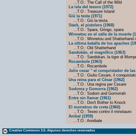
...T.O.: The Call of the Wild
La isla del tesoro (1972)
...T.O.: Treasure Island
Giù la testa (1971)
...T.O.: Giù la testa
Stark, el pistolero (1968)
...T.O.: Spara, Gringo, spara
Winnetou en el valle de la muerte (
...T.O.: Winnetou und Shatterhand i
La ultima batalla de los apaches (19
...T.O.: Old Shatterhand
Sandokán, el magnífico (1963)
...T.O.: Sandokan, la tigre di Mom
Rocambole (1963)
...T.O.: Rocambole
Julio cesar " el conquistador de las
...T.O.: Giulio Cesare, il conquistato
Una reina para el César (1962)
...T.O.: Una regina per Cesare
Sodoma y Gomorra (1962)
...T.O.: Sodom and Gomorrah
Entre sin llamar (1961)
...T.O.: Don't Bother to Knock
El monstruo de creta (1960)
...T.O.: Teseo contro il minotauro
Anibal (1959)
...T.O.: Annibale
Creative Commons 3.0. Algunos derechos reservados