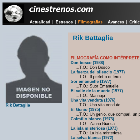
|
|
|
|
Actualidad
Estrenos
Filmografías
Avances
Críti
Rik Battaglia
FILMOGRAFÍA COMO INTÉRPRETE
Don bosco (1988)
...T.O.: Don Bosco
La fuerza del silencio (1977)
...T.O.: Il prefetto di ferro
Sor emanuelle (1977)
...T.O.: Suor Emanuelle
El valle de la muerte (1977)
...T.O.: Mannaja
Una vita venduta (1976)
...T.O.: Una vita venduta
Rik Battaglia
El Genio (1975)
...T.O.: Un genio, due compari, un p
Colmillo blanco (1973)
...T.O.: Zanna Bianca
La isla misteriosa (1973)
...T.O.: La isla misteriosa
La selva blanca (1972)