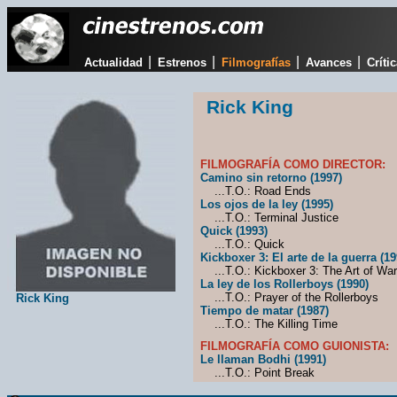
|
|
|
|
Actualidad
Estrenos
Filmografías
Avances
Críti
Rick King
FILMOGRAFÍA COMO DIRECTOR:
Camino sin retorno (1997)
...T.O.: Road Ends
Los ojos de la ley (1995)
...T.O.: Terminal Justice
Quick (1993)
...T.O.: Quick
Kickboxer 3: El arte de la guerra (19
...T.O.: Kickboxer 3: The Art of War
La ley de los Rollerboys (1990)
...T.O.: Prayer of the Rollerboys
Rick King
Tiempo de matar (1987)
...T.O.: The Killing Time
FILMOGRAFÍA COMO GUIONISTA:
Le llaman Bodhi (1991)
...T.O.: Point Break