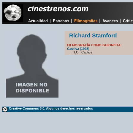
|
|
|
|
Actualidad
Estrenos
Filmografías
Avances
Críti
Richard Stamford
FILMOGRAFÍA COMO GUIONISTA:
Cautiva (1998)
...T.O.: Captive
Creative Commons 3.0. Algunos derechos reservados