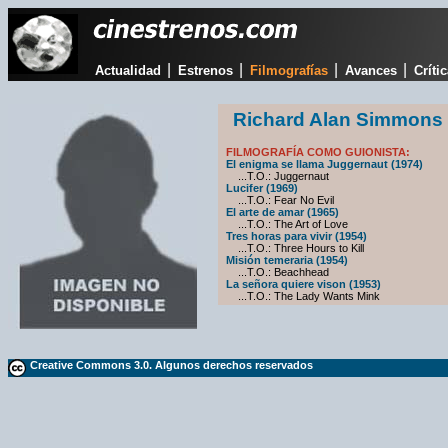
|
|
|
|
Actualidad
Estrenos
Filmografías
Avances
Críti
Richard Alan Simmons
FILMOGRAFÍA COMO GUIONISTA:
El enigma se llama Juggernaut (1974)
...T.O.: Juggernaut
Lucifer (1969)
...T.O.: Fear No Evil
El arte de amar (1965)
...T.O.: The Art of Love
Tres horas para vivir (1954)
...T.O.: Three Hours to Kill
Misión temeraria (1954)
...T.O.: Beachhead
La señora quiere vison (1953)
...T.O.: The Lady Wants Mink
Creative Commons 3.0. Algunos derechos reservados