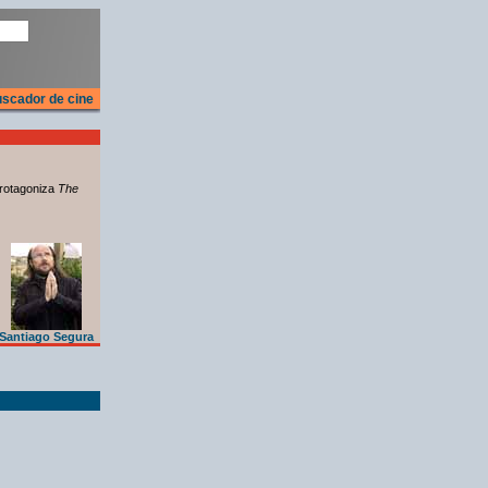
scador de cine
rotagoniza
The
Santiago Segura