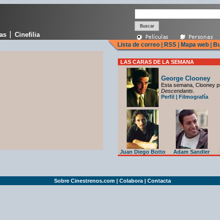
|
cas
Cinefilia
Lista de correo
|
RSS
|
Mapa web
|
Bu
LAS CARAS DE LA SEMANA
George Clooney
Esta semana, Clooney p
Descendants
.
Perfil
|
Filmografía
Juan Diego Botto
Adam Sandler
Sobre Cinestrenos.com
|
Colabora
|
Contacta