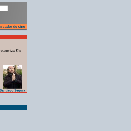
scador de cine
rotagoniza
The
Santiago Segura