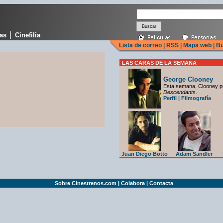
|
cas
Cinefilia
Lista de correo
|
RSS
|
Mapa web
|
Bu
LAS CARAS DE LA SEMANA
George Clooney
Esta semana, Clooney p
Descendants
.
Perfil
|
Filmografía
Juan Diego Botto
Adam Sandler
Sobre Cinestrenos.com
|
Colabora
|
Contacta