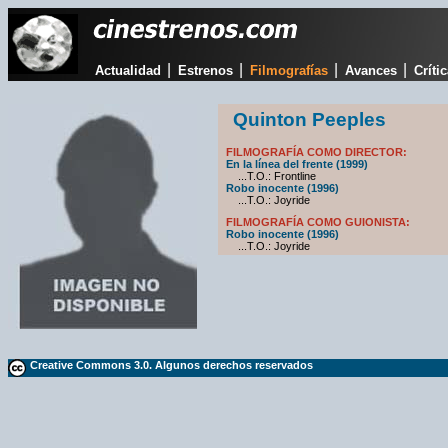
|
|
|
|
Actualidad
Estrenos
Filmografías
Avances
Críti
Quinton Peeples
FILMOGRAFÍA COMO DIRECTOR:
En la línea del frente (1999)
...T.O.: Frontline
Robo inocente (1996)
...T.O.: Joyride
FILMOGRAFÍA COMO GUIONISTA:
Robo inocente (1996)
...T.O.: Joyride
Creative Commons 3.0. Algunos derechos reservados