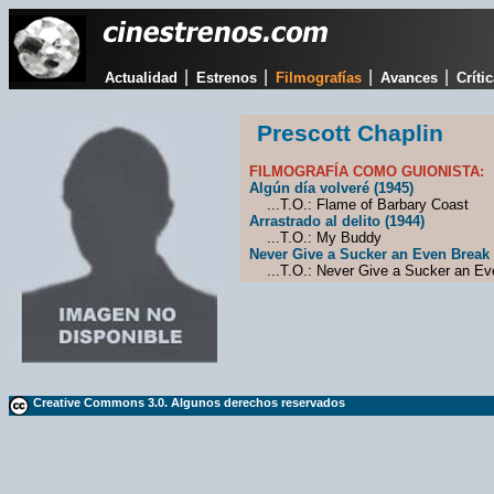
|
|
|
|
Actualidad
Estrenos
Filmografías
Avances
Críti
Prescott Chaplin
FILMOGRAFÍA COMO GUIONISTA:
Algún día volveré (1945)
...T.O.: Flame of Barbary Coast
Arrastrado al delito (1944)
...T.O.: My Buddy
Never Give a Sucker an Even Break 
...T.O.: Never Give a Sucker an Ev
Creative Commons 3.0. Algunos derechos reservados