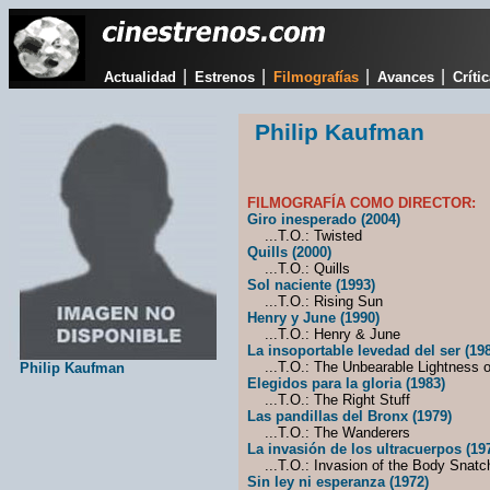
|
|
|
|
Actualidad
Estrenos
Filmografías
Avances
Críti
Philip Kaufman
FILMOGRAFÍA COMO DIRECTOR:
Giro inesperado (2004)
...T.O.: Twisted
Quills (2000)
...T.O.: Quills
Sol naciente (1993)
...T.O.: Rising Sun
Henry y June (1990)
...T.O.: Henry & June
La insoportable levedad del ser (19
...T.O.: The Unbearable Lightness o
Philip Kaufman
Elegidos para la gloria (1983)
...T.O.: The Right Stuff
Las pandillas del Bronx (1979)
...T.O.: The Wanderers
La invasión de los ultracuerpos (19
...T.O.: Invasion of the Body Snatc
Sin ley ni esperanza (1972)