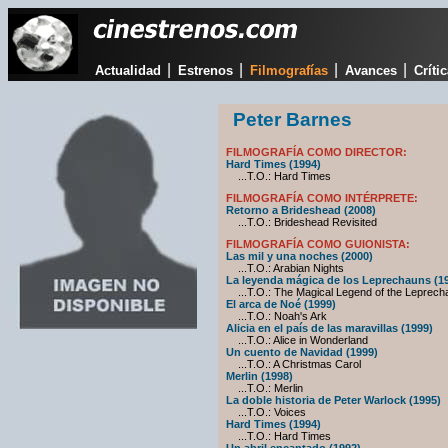
|
|
|
|
Actualidad
Estrenos
Filmografías
Avances
Críti
Peter Barnes
FILMOGRAFÍA COMO DIRECTOR:
Hard Times (1994)
...T.O.: Hard Times
FILMOGRAFÍA COMO INTÉRPRETE:
Retorno a Brideshead (2008)
...T.O.: Brideshead Revisited
FILMOGRAFÍA COMO GUIONISTA:
Las mil y una noches (2000)
...T.O.: Arabian Nights
La leyenda mágica de los Leprechauns (1
...T.O.: The Magical Legend of the Leprech
El arca de Noé (1999)
...T.O.: Noah's Ark
Alicia en el país de las maravillas (1999)
...T.O.: Alice in Wonderland
Un cuento de Navidad (1999)
...T.O.: A Christmas Carol
Merlin (1998)
...T.O.: Merlin
La doble historia de Peter Warlock (1995)
...T.O.: Voices
Hard Times (1994)
...T.O.: Hard Times