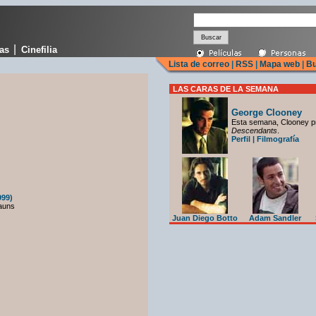
|
cas
Cinefilia
Lista de correo
|
RSS
|
Mapa web
|
Bu
LAS CARAS DE LA SEMANA
George Clooney
Esta semana, Clooney p
Descendants
.
Perfil
|
Filmografía
999)
auns
Juan Diego Botto
Adam Sandler