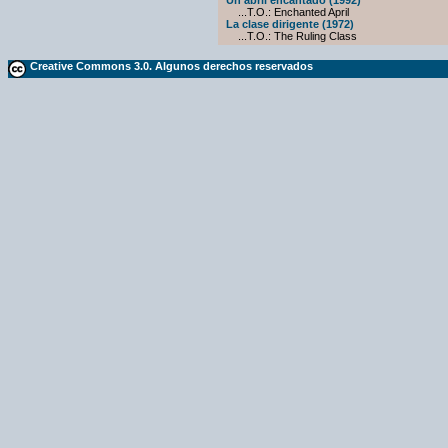
Un abril encantado (1992)
...T.O.: Enchanted April
La clase dirigente (1972)
...T.O.: The Ruling Class
Creative Commons 3.0. Algunos derechos reservados