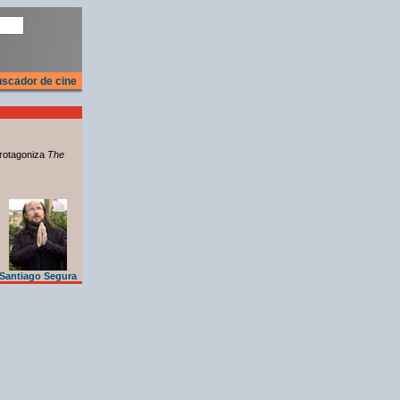
scador de cine
rotagoniza
The
Santiago Segura