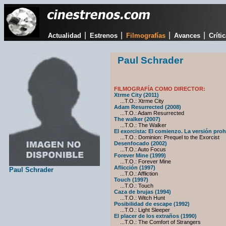
|
|
|
|
Actualidad
Estrenos
Filmografías
Avances
Críti
Paul Schrader
FILMOGRAFÍA COMO DIRECTOR:
Xtrme City (2011)
...T.O.: Xtrme City
Adam Resurrected (2008)
...T.O.: Adam Resurrected
The walker (2007)
...T.O.: The Walker
El exorcista: El comienzo. La versión proh
...T.O.: Dominion: Prequel to the Exorcist
Desenfocado (2002)
...T.O.: Auto Focus
Forever Mine (1999)
...T.O.: Forever Mine
Aflicción (1997)
Paul Schrader
...T.O.: Affliction
Touch (1997)
...T.O.: Touch
Caza de brujas (1994)
...T.O.: Witch Hunt
Posibilidad de escape (1992)
...T.O.: Light Sleeper
El placer de los extraños (1990)
...T.O.: The Comfort of Strangers