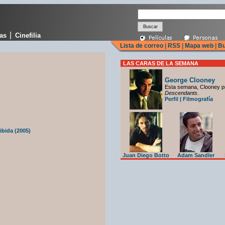
|
cas
Cinefilia
Lista de correo
|
RSS
|
Mapa web
|
Bu
LAS CARAS DE LA SEMANA
George Clooney
Esta semana, Clooney p
Descendants
.
Perfil
|
Filmografía
ibida (2005)
Juan Diego Botto
Adam Sandler