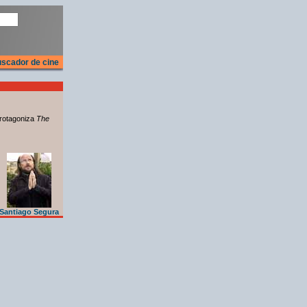
scador de cine
rotagoniza
The
Santiago Segura