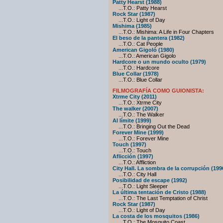
Patty Hearst (1988)
...T.O.: Patty Hearst
Rock Star (1987)
...T.O.: Light of Day
Mishima (1985)
...T.O.: Mishima: A Life in Four Chapters
El beso de la pantera (1982)
...T.O.: Cat People
American Gigoló (1980)
...T.O.: American Gigolo
Hardcore o un mundo oculto (1979)
...T.O.: Hardcore
Blue Collar (1978)
...T.O.: Blue Collar
FILMOGRAFÍA COMO GUIONISTA:
Xtrme City (2011)
...T.O.: Xtrme City
The walker (2007)
...T.O.: The Walker
Al límite (1999)
...T.O.: Bringing Out the Dead
Forever Mine (1999)
...T.O.: Forever Mine
Touch (1997)
...T.O.: Touch
Aflicción (1997)
...T.O.: Affliction
City Hall. La sombra de la corrupción (199
...T.O.: City Hall
Posibilidad de escape (1992)
...T.O.: Light Sleeper
La última tentación de Cristo (1988)
...T.O.: The Last Temptation of Christ
Rock Star (1987)
...T.O.: Light of Day
La costa de los mosquitos (1986)
...T.O.: The Mosquito Coast