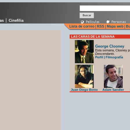
|
cas
Cinefilia
Lista de correo
|
RSS
|
Mapa web
|
Bu
LAS CARAS DE LA SEMANA
George Clooney
Esta semana, Clooney p
Descendants
.
Perfil
|
Filmografía
Juan Diego Botto
Adam Sandler