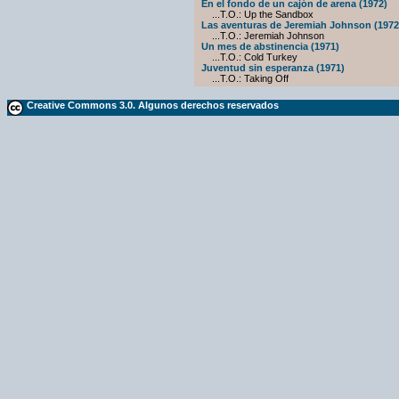
En el fondo de un cajón de arena (1972)
...T.O.: Up the Sandbox
Las aventuras de Jeremiah Johnson (1972
...T.O.: Jeremiah Johnson
Un mes de abstinencia (1971)
...T.O.: Cold Turkey
Juventud sin esperanza (1971)
...T.O.: Taking Off
Creative Commons 3.0. Algunos derechos reservados