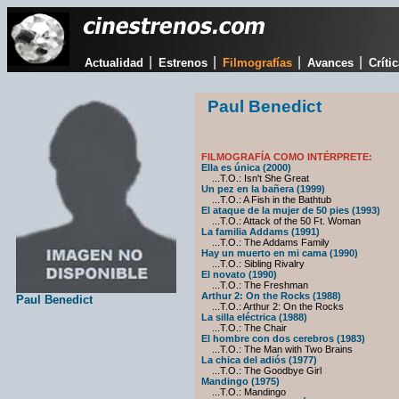
|
|
|
|
Actualidad
Estrenos
Filmografías
Avances
Críti
Paul Benedict
FILMOGRAFÍA COMO INTÉRPRETE:
Ella es única (2000)
...T.O.: Isn't She Great
Un pez en la bañera (1999)
...T.O.: A Fish in the Bathtub
El ataque de la mujer de 50 pies (1993)
...T.O.: Attack of the 50 Ft. Woman
La familia Addams (1991)
...T.O.: The Addams Family
Hay un muerto en mi cama (1990)
...T.O.: Sibling Rivalry
El novato (1990)
...T.O.: The Freshman
Arthur 2: On the Rocks (1988)
Paul Benedict
...T.O.: Arthur 2: On the Rocks
La silla eléctrica (1988)
...T.O.: The Chair
El hombre con dos cerebros (1983)
...T.O.: The Man with Two Brains
La chica del adiós (1977)
...T.O.: The Goodbye Girl
Mandingo (1975)
...T.O.: Mandingo