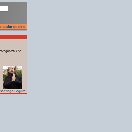
scador de cine
rotagoniza
The
Santiago Segura