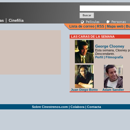
|
cas
Cinefilia
Lista de correo
|
RSS
|
Mapa web
|
Bu
LAS CARAS DE LA SEMANA
George Clooney
Esta semana, Clooney p
Descendants
.
Perfil
|
Filmografía
Juan Diego Botto
Adam Sandler
Sobre Cinestrenos.com
|
Colabora
|
Contacta