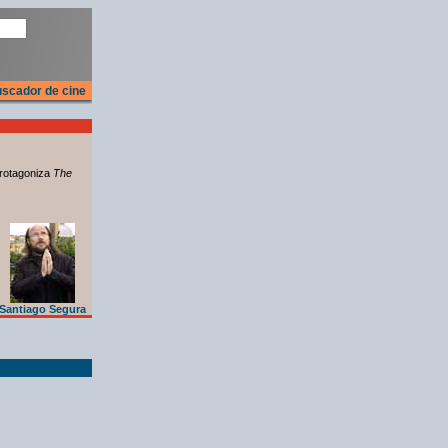
scador de cine
rotagoniza
The
Santiago Segura