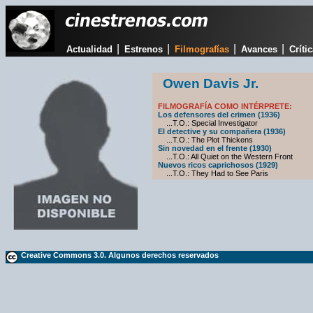
|
|
|
|
Actualidad
Estrenos
Filmografías
Avances
Críti
Owen Davis Jr.
FILMOGRAFÍA COMO INTÉRPRETE:
Los defensores del crimen (1936)
...T.O.: Special Investigator
El detective y su compañera (1936)
...T.O.: The Plot Thickens
Sin novedad en el frente (1930)
...T.O.: All Quiet on the Western Front
Nuevos ricos caprichosos (1929)
...T.O.: They Had to See Paris
Creative Commons 3.0. Algunos derechos reservados