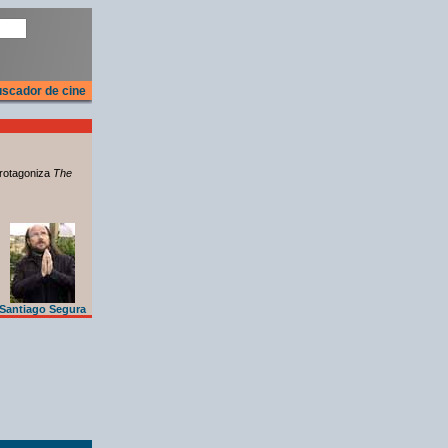
scador de cine
rotagoniza
The
Santiago Segura