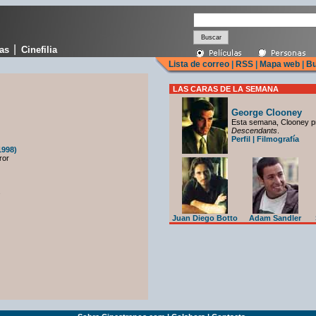
|
cas
Cinefilia
Lista de correo
|
RSS
|
Mapa web
|
Bu
LAS CARAS DE LA SEMANA
George Clooney
Esta semana, Clooney p
Descendants
.
Perfil
|
Filmografía
1998)
ror
s
Juan Diego Botto
Adam Sandler