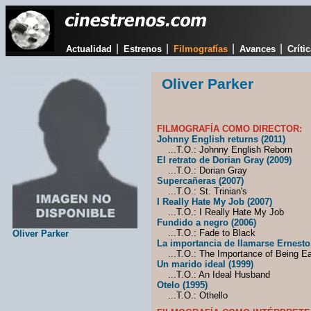
|
|
|
|
Actualidad
Estrenos
Filmografías
Avances
Críti
Oliver Parker
FILMOGRAFÍA COMO DIRECTOR:
Johnny English returns (2011)
...T.O.: Johnny English Reborn
El retrato de Dorian Gray (2009)
...T.O.: Dorian Gray
Supercañeras (2007)
...T.O.: St. Trinian's
I Really Hate My Job (2007)
...T.O.: I Really Hate My Job
Fundido a negro (2006)
...T.O.: Fade to Black
Oliver Parker
La importancia de llamarse Ernesto
...T.O.: The Importance of Being Ea
Un marido ideal (1999)
...T.O.: An Ideal Husband
Otelo (1995)
...T.O.: Othello