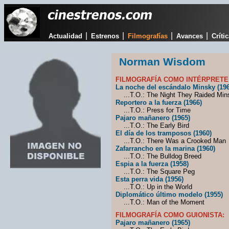
|
|
|
|
Actualidad
Estrenos
Filmografías
Avances
Críti
Norman Wisdom
FILMOGRAFÍA COMO INTÉRPRETE
La noche del escándalo Minsky (196
...T.O.: The Night They Raided Min
Reportero a la fuerza (1966)
...T.O.: Press for Time
Pajaro mañanero (1965)
...T.O.: The Early Bird
El día de los tramposos (1960)
...T.O.: There Was a Crooked Man
Zafarrancho en la marina (1960)
...T.O.: The Bulldog Breed
Espia a la fuerza (1958)
...T.O.: The Square Peg
Esta perra vida (1956)
...T.O.: Up in the World
Diplomático último modelo (1955)
...T.O.: Man of the Moment
FILMOGRAFÍA COMO GUIONISTA:
Pajaro mañanero (1965)