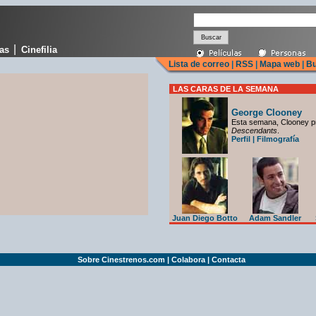
|
cas
Cinefilia
Lista de correo
|
RSS
|
Mapa web
|
Bu
LAS CARAS DE LA SEMANA
George Clooney
Esta semana, Clooney p
Descendants
.
Perfil
|
Filmografía
Juan Diego Botto
Adam Sandler
Sobre Cinestrenos.com
|
Colabora
|
Contacta