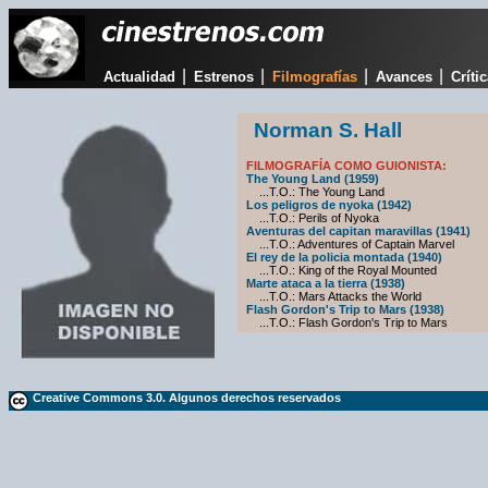
|
|
|
|
Actualidad
Estrenos
Filmografías
Avances
Críti
Norman S. Hall
FILMOGRAFÍA COMO GUIONISTA:
The Young Land (1959)
...T.O.: The Young Land
Los peligros de nyoka (1942)
...T.O.: Perils of Nyoka
Aventuras del capitan maravillas (1941)
...T.O.: Adventures of Captain Marvel
El rey de la policia montada (1940)
...T.O.: King of the Royal Mounted
Marte ataca a la tierra (1938)
...T.O.: Mars Attacks the World
Flash Gordon's Trip to Mars (1938)
...T.O.: Flash Gordon's Trip to Mars
Creative Commons 3.0. Algunos derechos reservados